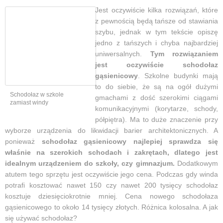
Jest oczywiście kilka rozwiązań, które
z pewnością będą tańsze od stawiania
szybu, jednak w tym tekście opiszę
jedno z tańszych i chyba najbardziej
uniwersalnych.
Tym rozwiązaniem
jest oczywiście schodołaz
gąsienicowy
. Szkolne budynki mają
to do siebie, że są na ogół dużymi
Schodołaz w szkole
gmachami z dość szerokimi ciągami
zamiast windy
komunikacyjnymi (korytarze, schody,
półpiętra). Ma to duże znaczenie przy
wyborze urządzenia do likwidacji barier architektonicznych. A
ponieważ
schodołaz gąsienicowy najlepiej sprawdza się
właśnie na szerokich schodach i zakrętach, dlatego jest
idealnym urządzeniem do szkoły, czy gimnazjum.
Dodatkowym
atutem tego sprzętu jest oczywiście jego cena. Podczas gdy winda
potrafi kosztować nawet 150 czy nawet 200 tysięcy schodołaz
kosztuje dziesięciokrotnie mniej. Cena nowego schodołaza
gąsienicowego to około 14 tysięcy złotych. Różnica kolosalna. A jak
się używać schodołaz?