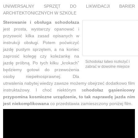
UNIWERSALNY SPRZĘT DO LIKWIDACJI BARIER
ARCHITEKTONICZNYCH W SZKOLE
Sterowanie i obsługa schodołaza
jest prosta, wystarczy opanować i
przyswoić kilka zasad opisanych w
instrukcji obsługi. Potem poćwiczyć
jazdę pustym sprzętem, a na koniec
zaprosić kolegę czy koleżankę na
Schodołaz łatwo rozłożyć i
jazdę próbną. Po tych kilku „krokach”
zabrać w dowolne miejsce
będziemy gotowi do przewożenia
osoby niepełnosprawnej. Dla
utrwalenia nabytej wiedzy zawsze możemy obejrzeć dodatkowo film
instruktażowy. I choć niektórym s
chodołaz gąsienicowy
przypomina kosmiczne urządzenie, to tak naprawdę jazda nim
jest niekomplikowana
co przedstawia zamieszczony poniżej film.