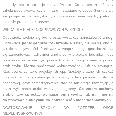
zmieniły, ale konstrukcje budynków nie. Co zatem zrobić, aby
szkoła podstawowa, czy gimnazjum stawiane w epoce Gierka stała
się przyjazna dla wszystkich, a przemieszczanie między piętrami
stało się proste i bezpieczne.
WINDA DLA NIEPEŁNOSPRAWNYCH W SZKOLE
Odpowiedź wydaje się być prosta, wystarczy zainstalować windę.
Oczywiście jest to genialne rozwiązanie. Niestety nie ma się ono ni
jak do rzeczywistości. Ponieważ wewnątrz takiego gmachu nie da
się zamontować tradycyjnej windy, bo w projekcie budynku nigdy
takie urządzenie nie było przewidziane, a następstwem tego jest
brak szybu. Można spróbować wybudować taki luft na zewnątrz.
Ktoś powie, że takie projekty istnieją. Niestety próżno ich szukać
przy szkołach, czy gimnazjach. Przyczyna leży pewnie po stronie
finansowej, gdyż samorządów nie stać na tak drogie inwestycje, a
koszt wykonania takiej windy jest ogromy.
Co zatem możemy
zrobić, aby sprostać wymaganiom i wydać jak najmniej na
dostosowanie budynku do potrzeb osób niepełnosprawnych.
DOSTOSOWANIE SZKOŁY DO POTRZEB OSÓB
NIEPEŁNOSPRAWNYCH