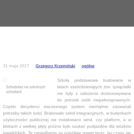
31 maja 2017
Grzegorz Krzemiński
ogólne
Szkoły podstawowe budowane w
latach sześćdziesiątych tzw. tysiąclatki
Schodołaz na szkolnych
schodach
nie były z założenia dostosowywane
do potrzeb osób niepełnosprawnych.
Często decydenci ówczesnego system niechętnie zauważali
potrzeby takich ludzi. Brakowało szkół integracyjnych, w budynkach
użyteczności publicznej nie instalowano wind, czy platform, a w
blokach z wielkiej płyty próżno było szukać podjazdów dla wózków
inwalidzkich. Te zaniedbania są uciążliwe nawet teraz, bo czasy się