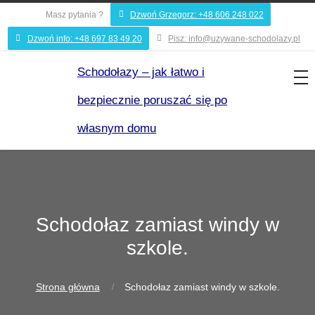

Masz pytania ?
Dzwoń Grzegorz: +48 606 248 022


Dzwoń info: +48 697 83 49 20
Pisz: info@uzywane-schodolazy.pl
Schodołazy – jak łatwo i
bezpiecznie poruszać się po
własnym domu
Schodołaz zamiast windy w
szkole.
Strona główna
Schodołaz zamiast windy w szkole.