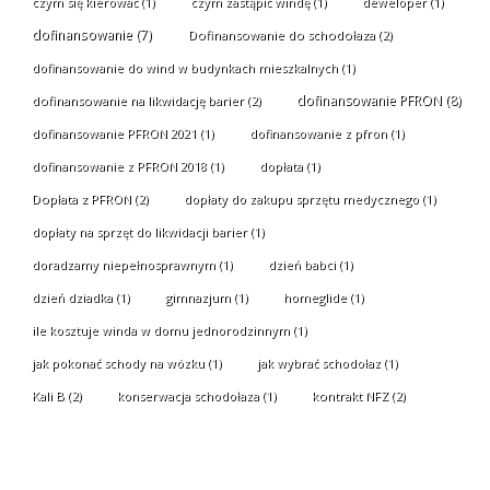
czym się kierować
(1)
czym zastąpić windę
(1)
deweloper
(1)
dofinansowanie
(7)
Dofinansowanie do schodołaza
(2)
dofinansowanie do wind w budynkach mieszkalnych
(1)
dofinansowanie PFRON
(8)
dofinansowanie na likwidację barier
(2)
dofinansowanie PFRON 2021
(1)
dofinansowanie z pfron
(1)
dofinansowanie z PFRON 2018
(1)
dopłata
(1)
Dopłata z PFRON
(2)
dopłaty do zakupu sprzętu medycznego
(1)
dopłaty na sprzęt do likwidacji barier
(1)
doradzamy niepełnosprawnym
(1)
dzień babci
(1)
dzień dziadka
(1)
gimnazjum
(1)
homeglide
(1)
ile kosztuje winda w domu jednorodzinnym
(1)
jak pokonać schody na wózku
(1)
jak wybrać schodołaz
(1)
Kali B
(2)
konserwacja schodołaza
(1)
kontrakt NFZ
(2)