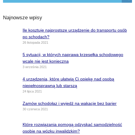
Najnowsze wpisy
Ile kosztuje najprostsze urządzenie do transportu osób
po schodach?
26 listopada 2021
5 sytuacji, w których naprawa krzesełka schodowego
wcale nie jest konieczna
3 września 2021
4 urządzenia, które ułatwią Ci opiekę nad osobą
niepełnosprawną lub starszą
24 lipca 2021
Zamów schodołaz i wyjedź na wakacje bez barier
30 czerwca 2021
Które rozwiązania pomogą odzyskać samodzielność
osobie na wózku inwalidzkim?