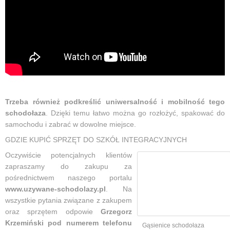
Trzeba również podkreślić uniwersalność i mobilność tego
schodołaza
. Dzięki temu łatwo można go rozłożyć, spakować do
samochodu i zabrać w dowolne miejsce.
GDZIE KUPIĆ SPRZĘT DO SZKÓŁ INTEGRACYJNYCH
Oczywiście potencjalnych klientów
zapraszamy do zakupu za
pośrednictwem naszego portalu
www.uzywane-schodolazy.pl
. Na
wszystkie pytania związane z zakupem
oraz sprzętem odpowie
Grzegorz
Krzemiński pod numerem telefonu
Gąsienice schodołaza