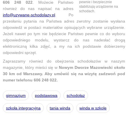
pewnie i bezpiecznie
606 248 022
. Możecie Państwo
stabilizują urządzenie na
również do nas napisać na adres
schodach.
info@uzywane-schodolazy.pl
. Po
przesłaniu pytania na Państwa adres zwrotny zostanie wysłana
odpowiedź w postaci materiałów opisujących wybrane urządzenie.
Jeżeli nawet po tym nie będziecie Państwo pewnie co do wyboru
odpowiedniego modelu, wystarcz do nas nadesłać drogą
elektroniczną kilka zdjęć, a my na ich podstawie dobierzemy
odpowiedni sprzęt.
Zapraszamy również do obejrzenia schodołazów w naszym
magazynie, który mieści się w
Nowym Dworze Mazowiecki około
30 km od Warszawy. Aby umówić się na wizytę zadzwoń pod
numer telefonu 606 248 022.
gimnazjum
podstawowa
schodołaz
szkoła integracyjna
tania winda
winda w szkole