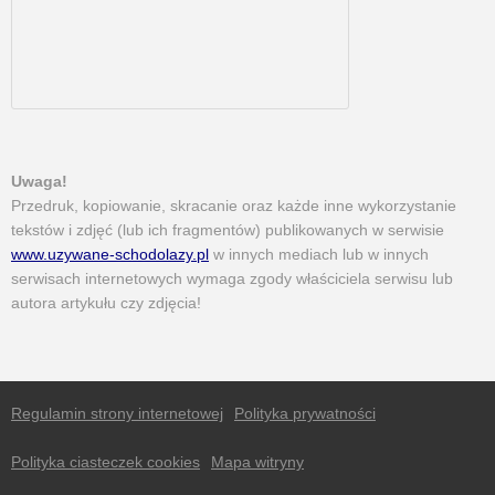
Uwaga!
Przedruk, kopiowanie, skracanie oraz każde inne wykorzystanie
tekstów i zdjęć (lub ich fragmentów) publikowanych w serwisie
www.uzywane-schodolazy.pl
w innych mediach lub w innych
serwisach internetowych wymaga zgody właściciela serwisu lub
autora artykułu czy zdjęcia!
Regulamin strony internetowej
Polityka prywatności
Polityka ciasteczek cookies
Mapa witryny