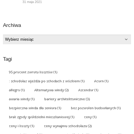
31 maja 2021
Archiwa
Archiwa
Tagi
95 procent zwrotu kosztów
(1)
: schodołaz wjeżdża po schodach z wózkiem
(1)
Acorn
(1)
allegro
(1)
Alternatywa windy
(2)
Ascendor
(1)
awaria windy
(1)
bariery architektoniczne
(3)
bezpieczna winda dla seniora
(1)
bez pozwolen budowlanych
(1)
brak zgody spółdzielni mieszkaniowej
(1)
ceny
(1)
ceny i koszty
(1)
ceny wynajmu schodołazu
(2)