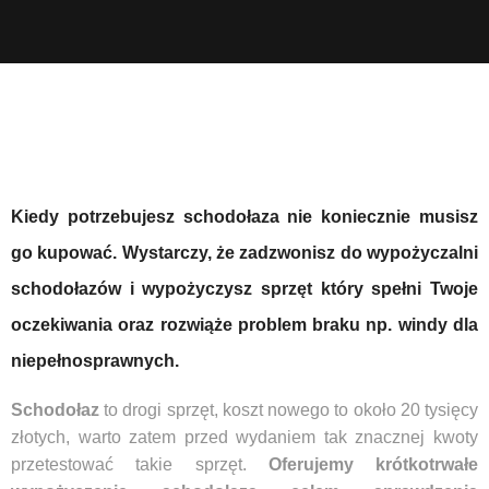
Kiedy potrzebujesz schodołaza nie koniecznie musisz
go kupować. Wystarczy, że zadzwonisz do wypożyczalni
schodołazów i wypożyczysz sprzęt który spełni Twoje
oczekiwania oraz rozwiąże problem braku np. windy dla
niepełnosprawnych.
Schodołaz
to drogi sprzęt, koszt nowego to około 20 tysięcy
złotych, warto zatem przed wydaniem tak znacznej kwoty
przetestować takie sprzęt.
Oferujemy krótkotrwałe