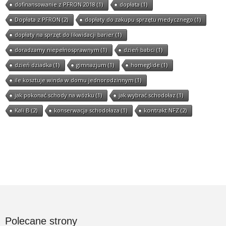
dofinansowanie z PFRON 2018
(1)
dopłata
(1)
Dopłata z PFRON
(2)
dopłaty do zakupu sprzętu medycznego
(1)
dopłaty na sprzęt do likwidacji barier
(1)
doradzamy niepełnosprawnym
(1)
dzień babci
(1)
dzień dziadka
(1)
gimnazjum
(1)
homeglide
(1)
ile kosztuje winda w domu jednorodzinnym
(1)
jak pokonać schody na wózku
(1)
jak wybrać schodołaz
(1)
Kali B
(2)
konserwacja schodołaza
(1)
kontrakt NFZ
(2)
Polecane strony