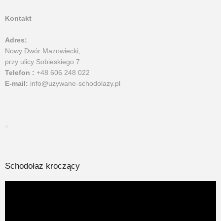
Kontakt
Adres:
Nowy Dwór Mazowiecki,
przy ulicy Sobieskiego 7
Telefon :
+48 606 248 022
E-mail:
info@uzywane-schodolazy.pl
Schodołaz kroczący