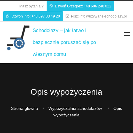
Masz pytania ?
Dzwoń Grzegorz: +48 606 248 022

Dzwoń info: +48 697 83 49 20
Pisz: info@uzywane-schodolazy.pl


Schodołazy – jak łatwo i
bezpiecznie poruszać się po
własnym domu
Opis wypożyczenia
Strona główna
Wypożyczalnia schodołazów
Opis
wypożyczenia