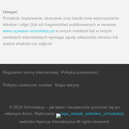
Uwaga!
Przedruk, kopiowanie, skracanie oraz każde inne wykorzystanie
tekstów i zdjęć (lub ich fragmentów) publikowanych w serwisie
www.uzywane-schodolazy.pl
w innych mediach lub w innych
serwisach internetowych wymaga zgody właściciela serwisu lub
autora artykułu czy zdjęcia!
Regulamin strony internetowej
Polityka prywatności
Polityka ciasteczek cookies
Mapa witryny
© 2019 Schodołazy – jak łatwo i bezpiecznie poruszać się po
własnym domu. Wykonanie
webzileo Agencja Interaktywna
All rights reserved.