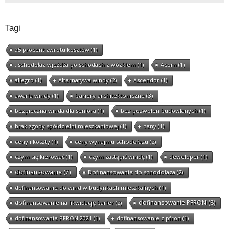
Tagi
95 procent zwrotu kosztów
(1)
: schodołaz wjeżdża po schodach z wózkiem
(1)
Acorn
(1)
allegro
(1)
Alternatywa windy
(2)
Ascendor
(1)
awaria windy
(1)
bariery architektoniczne
(3)
bezpieczna winda dla seniora
(1)
bez pozwolen budowlanych
(1)
brak zgody spółdzielni mieszkaniowej
(1)
ceny
(1)
ceny i koszty
(1)
ceny wynajmu schodołazu
(2)
czym się kierować
(1)
czym zastąpić windę
(1)
deweloper
(1)
dofinansowanie
(7)
Dofinansowanie do schodołaza
(2)
dofinansowanie do wind w budynkach mieszkalnych
(1)
dofinansowanie PFRON
(8)
dofinansowanie na likwidację barier
(2)
dofinansowanie PFRON 2021
(1)
dofinansowanie z pfron
(1)