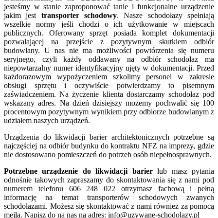
jesteśmy w stanie zaproponować tanie i funkcjonalne urządzenie
jakim jest
transporter schodowy
. Nasze schodołazy spełniają
wszelkie normy jeśli chodzi o ich użytkowanie w miejscach
publicznych. Oferowany sprzęt posiada komplet dokumentacji
pozwalającej na przejście z pozytywnym skutkiem odbiór
budowlany. U nas nie ma możliwości powtórzenia się numeru
seryjnego, czyli każdy oddawany na odbiór schodołaz ma
niepowtarzalny numer identyfikacyjny ujęty w dokumentacji. Przed
każdorazowym wypożyczeniem szkolimy personel w zakresie
obsługi sprzętu i oczywiście potwierdzamy to pisemnym
zaświadczeniem. Na życzenie klienta dostarczamy schodołaz pod
wskazany adres. Na dzień dzisiejszy możemy pochwalić się 100
procentowym pozytywnym wynikiem przy odbiorze budowlanym z
udziałem naszych urządzeń.
Urządzenia do likwidacji barier architektonicznych potrzebne są
najczęściej na odbiór budynku do kontraktu NFZ na imprezy, gdzie
nie dostosowano pomieszczeń do potrzeb osób niepełnosprawnych.
Potrzebne urządzenie do likwidacji barier
lub masz pytania
odnośnie takowych zapraszamy do skontaktowania się z nami pod
numerem telefonu 606 248 022 otrzymasz fachową i pełną
informację na temat transporterów schodowych zwanych
schodołazami. Możesz się skontaktować z nami również za pomocą
mejla. Napisz do na nas na adres: info@uzywane-schodolazy.pl