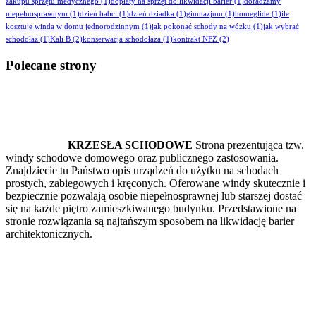
zakupu sprzętu medycznego
(1)
dopłaty na sprzęt do likwidacji barier
(1)
doradzamy
niepełnosprawnym
(1)
dzień babci
(1)
dzień dziadka
(1)
gimnazjum
(1)
homeglide
(1)
ile
kosztuje winda w domu jednorodzinnym
(1)
jak pokonać schody na wózku
(1)
jak wybrać
schodołaz
(1)
Kali B
(2)
konserwacja schodołaza
(1)
kontrakt NFZ
(2)
Polecane strony
KRZESŁA SCHODOWE
Strona prezentująca tzw.
windy schodowe domowego oraz publicznego zastosowania.
Znajdziecie tu Państwo opis urządzeń do użytku na schodach
prostych, zabiegowych i kręconych. Oferowane windy skutecznie i
bezpiecznie pozwalają osobie niepełnosprawnej lub starszej dostać
się na każde piętro zamieszkiwanego budynku. Przedstawione na
stronie rozwiązania są najtańszym sposobem na likwidację barier
architektonicznych.