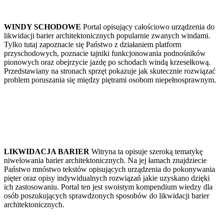
WINDY SCHODOWE
Portal opisujący całościowo urządzenia do
likwidacji barier architektonicznych popularnie zwanych windami.
Tylko tutaj zapoznacie się Państwo z działaniem platform
przyschodowych, poznacie tajniki funkcjonowania podnośników
pionowych oraz obejrzycie jazdę po schodach windą krzesełkową.
Przedstawiany na stronach sprzęt pokazuje jak skutecznie rozwiązać
problem poruszania się między piętrami osobom niepełnosprawnym.
LIKWIDACJA BARIER
Witryna ta opisuje szeroką tematykę
niwelowania barier architektonicznych. Na jej łamach znajdziecie
Państwo mnóstwo tekstów opisujących urządzenia do pokonywania
pięter oraz opisy indywidualnych rozwiązań jakie uzyskano dzięki
ich zastosowaniu. Portal ten jest swoistym kompendium wiedzy dla
osób poszukujących sprawdzonych sposobów do likwidacji barier
architektonicznych.