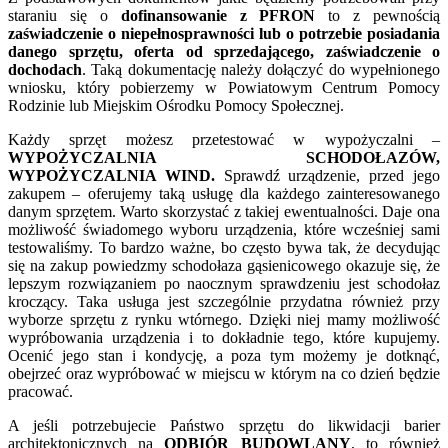
staraniu się o
dofinansowanie z PFRON
to z pewnością
zaświadczenie o niepełnosprawności lub o potrzebie posiadania
danego sprzętu, oferta od sprzedającego, zaświadczenie o
dochodach
. Taką dokumentację należy dołączyć do wypełnionego
wniosku, który pobierzemy w Powiatowym Centrum Pomocy
Rodzinie lub Miejskim Ośrodku Pomocy Społecznej.
Każdy sprzęt możesz przetestować w wypożyczalni –
WYPOŻYCZALNIA SCHODOŁAZÓW,
WYPOŻYCZALNIA WIND.
Sprawdź urządzenie, przed jego
zakupem – oferujemy taką usługę dla każdego zainteresowanego
danym sprzętem. Warto skorzystać z takiej ewentualności. Daje ona
możliwość świadomego wyboru urządzenia, które wcześniej sami
testowaliśmy. To bardzo ważne, bo często bywa tak, że decydując
się na zakup powiedzmy schodołaza gąsienicowego okazuje się, że
lepszym rozwiązaniem po naocznym sprawdzeniu jest schodołaz
kroczący. Taka usługa jest szczególnie przydatna również przy
wyborze sprzętu z rynku wtórnego. Dzięki niej mamy możliwość
wypróbowania urządzenia i to dokładnie tego, które kupujemy.
Ocenić jego stan i kondycję, a poza tym możemy je dotknąć,
obejrzeć oraz wypróbować w miejscu w którym na co dzień będzie
pracować.
A jeśli potrzebujecie Państwo sprzętu do likwidacji barier
architektonicznych na
ODBIÓR BUDOWLANY
, to również