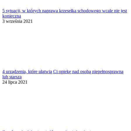
5 sytuacji, w których naprawa krzesełka schodowego wcale nie jest
konieczna
3 września 2021
4 urządzenia, które ułatwią Ci opiekę nad osobą niepełnosprawną
lub starszą
24 lipca 2021