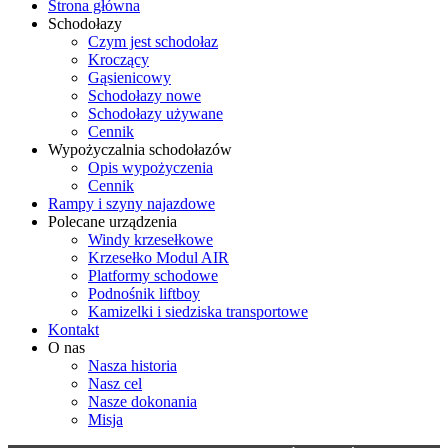
Strona główna
Schodołazy
Czym jest schodołaz
Kroczący
Gąsienicowy
Schodołazy nowe
Schodołazy używane
Cennik
Wypożyczalnia schodołazów
Opis wypożyczenia
Cennik
Rampy i szyny najazdowe
Polecane urządzenia
Windy krzesełkowe
Krzesełko Modul AIR
Platformy schodowe
Podnośnik liftboy
Kamizelki i siedziska transportowe
Kontakt
O nas
Nasza historia
Nasz cel
Nasze dokonania
Misja