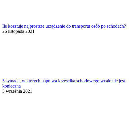
Ile kosztuje najprostsze urządzenie do transportu osób po schodach?
26 listopada 2021
5 sytuacji, w których naprawa krzesełka schodowego wcale nie jest
konieczna
3 września 2021