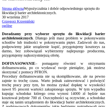
Strona główna
Wypożyczalnia i dobór odpowiedniego sprzętu do
likwidacji barier architektonicznych.
30 września 2017
Grzegorz Krzemiński
ogólne
Doradzamy przy wyborze sprzętu do likwidacji barier
architektonicznych
. Dlatego jeśli masz problem w pokonywaniu
schodów lub trudności w pokonywaniu pięter. Zadzwoń do nas,
podpowiemy jakie urządzenie kupić, przygotujemy kosztorys za
darmo, bez zobowiązań wybierzemy najlepszego producenta,
przygotujemy najkorzystniejszą ofertę.
DOFINASOWANIE
– pomagamy również w otrzymaniu
dofinansowania, po co wydawać swoje pieniądze, jak możesz
skorzystać z pomocy PFRON.
Procedury dofinansowania nie są skomplikowane, ale na pewno
zajmie to trochę czasu. Warto jednak zainwestować i poświęcić
trochę pracy przy tym, bo można zyskać dopłatę w wysokości
nawet 95 procent wartości zakupionego sprzętu. W tym wypadku
kupując schodołaz którego cena wynosi 14000 zł będzie nas
kosztował jedynie 700 zł. Oszczędności są oczywiste, a schodołaz
staje się tanim urządzeniem do likwidacji barier architektonicznych.
Z podstawowych dokumentów jakie będziemy potrzebowali przy