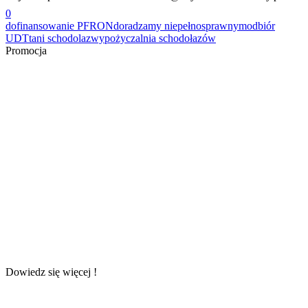
0
dofinansowanie PFRON
doradzamy niepełnosprawnym
odbiór
UDT
tani schodolaz
wypożyczalnia schodołazów
Promocja
Dowiedz się więcej !