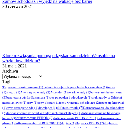
Zamów schodołaz i wyjedź na wakacje bez barier
30 czerwca 2021
Które rozwiązania pomogą odzyskać samodzielność osobie na
wózku inwalidzkim?
31 maja 2021
Archiwa
Archiwa
Tagi
95 procent zwrotu kosztów
(1)
: schodołaz wjeżdża po schodach z wózkiem
(1)
Acorn
(1)
allegro
(1)
Alternatywa windy
(2)
Ascendor
(1)
awaria windy
(1)
bariery architektoniczne
(3)
bezpieczna winda dla seniora
(1)
bez pozwolen budowlanych
(1)
brak zgody spółdzielni
mieszkaniowej
(1)
ceny
(1)
ceny i koszty
(1)
ceny wynajmu schodołazu
(2)
czym się kierować
dofinansowanie
(7)
(1)
czym zastąpić windę
(1)
deweloper
(1)
Dofinansowanie do schodołaza
(2)
dofinansowanie do wind w budynkach mieszkalnych
(1)
dofinansowanie na likwidację
dofinansowanie PFRON
(8)
barier
(2)
dofinansowanie PFRON 2021
(1)
dofinansowanie z
pfron
(1)
dofinansowanie z PFRON 2018
(1)
dopłata
(1)
Dopłata z PFRON
(2)
dopłaty do