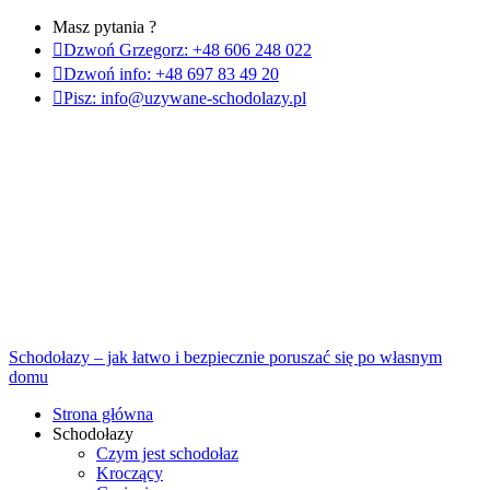
Masz pytania ?

Dzwoń Grzegorz: +48 606 248 022

Dzwoń info: +48 697 83 49 20

Pisz: info@uzywane-schodolazy.pl
Schodołazy – jak łatwo i bezpiecznie poruszać się po własnym
domu
Strona główna
Schodołazy
Czym jest schodołaz
Kroczący